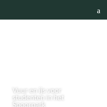
Vuur en ijs voor
studenten in het
Spoorpark