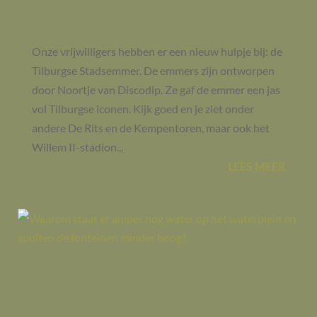
Heel de stad op enen êemer
Onze vrijwilligers hebben er een nieuw hulpje bij: de
Tilburgse Stadsemmer. De emmers zijn ontworpen
door Noortje van Discodip. Ze gaf de emmer een jas
vol Tilburgse iconen. Kijk goed en je ziet onder
andere De Rits en de Kempentoren, maar ook het
Willem II-stadion...
LEES MEER
Waarom staat er amper nog water
op het waterplein en spuiten de
fonteinen minder hoog?