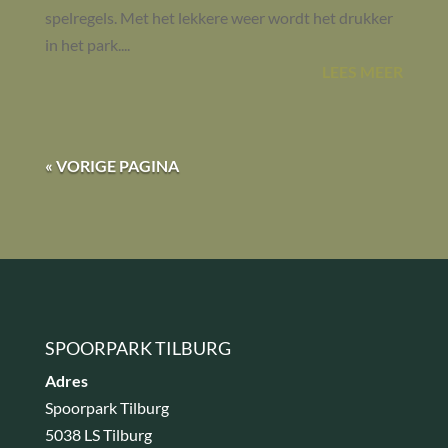
spelregels. Met het lekkere weer wordt het drukker
in het park....
LEES MEER
« VORIGE PAGINA
SPOORPARK TILBURG
Adres
Spoorpark Tilburg
5038 LS Tilburg