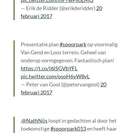
pic.twitter.com/mF7wPv0LMQ
— Erik de Ridder (@erikderidder)
20
februari 2017
Presentatie plan
#spoorpark
op voormalig
Van Gend en Loos terrein. Geheel van
onderop vormgegeven. Fantastisch plan!
https://t.co/l6lSGVbYFL
pic.twitter.com/osoH6vW8vL
— Peter van Gool (@petervangool)
20
februari 2017
.
@NathNijs
loopt in gedachten al door het
toekomstige
#spoorpark013
en heeft haar