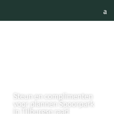
Steun en complimenten
voor plannen Spoorpark
in Tilburgse raad