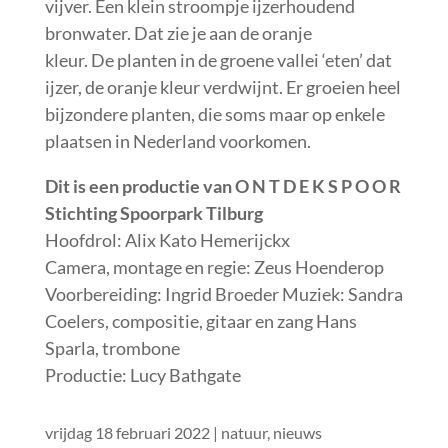
vijver. Een klein stroompje ijzerhoudend
bronwater. Dat zie je aan de oranje
kleur. De planten in de groene vallei ‘eten’ dat
ijzer, de oranje kleur verdwijnt. Er groeien heel
bijzondere planten, die soms maar op enkele
plaatsen in Nederland voorkomen.
Dit is een productie van O N T D E K S P O O R
Stichting Spoorpark Tilburg
Hoofdrol: Alix Kato Hemerijckx
Camera, montage en regie: Zeus Hoenderop
Voorbereiding: Ingrid Broeder Muziek: Sandra
Coelers, compositie, gitaar en zang Hans
Sparla, trombone
Productie: Lucy Bathgate
vrijdag 18 februari 2022
|
natuur
,
nieuws