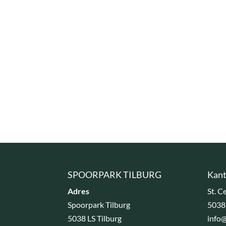
SPOORPARK TILBURG
Kant
Adres
St. C
Spoorpark Tilburg
5038
5038 LS Tilburg
info@