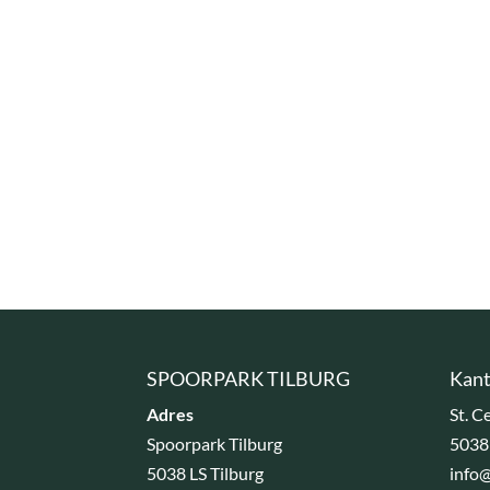
SPOORPARK TILBURG
Kant
Adres
St. C
Spoorpark Tilburg
5038
5038 LS Tilburg
info@